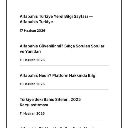
Alfabahis Türkiye Yerel Bilgi Sayfası —
Alfabahis Turkiye
17 Haziran 2026
Alfabahis Güvenilir mi? Sıkça Sorulan Sorular
ve Yanıtları
11 Haziran 2026
Alfabahis Nedir? Platform Hakkında Bilgi
11 Haziran 2026
Türkiye'deki Bahis Siteleri: 2025
Karşılaştırması
11 Haziran 2026