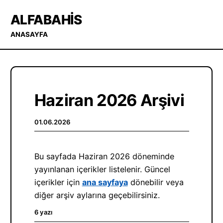
ALFABAHIS
ANASAYFA
Haziran 2026 Arşivi
01.06.2026
Bu sayfada Haziran 2026 döneminde
yayınlanan içerikler listelenir. Güncel
içerikler için
ana sayfaya
dönebilir veya
diğer arşiv aylarına geçebilirsiniz.
6 yazı